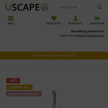
MENÜ
MERKZETTEL
MEIN KONTO
WARENKORB
Bestellung widerrufen
Es gilt unsere
Datenschutzerklärung
SOMMER SALE BIS 09.08.2026
Übersicht
USCAPE 3D Wurzeln
-20
SOMMER SALE
Augmented Reality