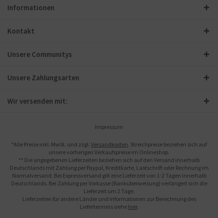
Informationen
Kontakt
Unsere Communitys
Unsere Zahlungsarten
Wir versenden mit:
Impressum
*Alle Preise inkl. MwSt. und zzgl.
Versandkosten
. Streichpreise beziehen sich auf
unsere vorherigen Verkaufspreise im Onlineshop.
** Die angegebenen Lieferzeiten beziehen sich auf den Versand innerhalb
Deutschlands mit Zahlung per Paypal, Kreditkarte, Lastschrift oder Rechnung im
Normalversand. Bei Expressversand gilt eine Lieferzeit von 1-2 Tagen innerhalb
Deutschlands. Bei Zahlung per Vorkasse (Banküberweisung) verlängert sich die
Lieferzeit um 2 Tage.
Lieferzeiten für andere Länder und Informationen zur Berechnung des
Liefertermins siehe
hier
.