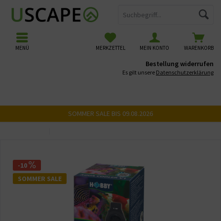
MENÜ
MERKZETTEL
MEIN KONTO
WARENKORB
Bestellung widerrufen
Es gilt unsere
Datenschutzerklärung
SOMMER SALE BIS 09.08.2026
Übersicht
Aquarium Kühler
-10
SOMMER SALE