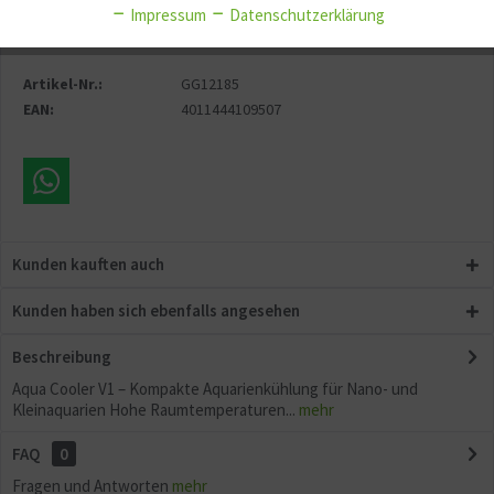
Impressum
Datenschutzerklärung
Merken
Fragen zum Artikel?
Aktiv
Sonstige
Artikel-Nr.:
GG12185
EAN:
4011444109507
Kunden kauften auch
Kunden haben sich ebenfalls angesehen
Beschreibung
Aqua Cooler V1 – Kompakte Aquarienkühlung für Nano- und
Kleinaquarien Hohe Raumtemperaturen...
mehr
FAQ
0
Fragen und Antworten
mehr