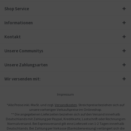
Shop Service
Informationen
Kontakt
Unsere Communitys
Unsere Zahlungsarten
Wir versenden mit:
Impressum
*Alle Preise inkl. MwSt. und zzgl.
Versandkosten
. Streichpreise beziehen sich auf
unsere vorherigen Verkaufspreise im Onlineshop.
** Die angegebenen Lieferzeiten beziehen sich auf den Versand innerhalb
Deutschlands mit Zahlung per Paypal, Kreditkarte, Lastschrift oder Rechnung im
Normalversand. Bei Expressversand gilt eine Lieferzeit von 1-2 Tagen innerhalb
Deutschlands. Bei Zahlung per Vorkasse (Banküberweisung) verlängert sich die