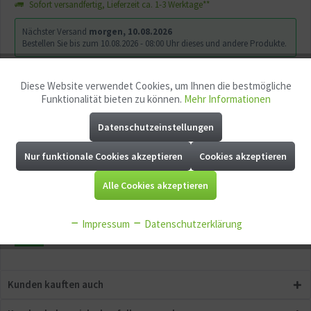
Sofort versandfertig, Lieferzeit ca. 1-3 Werktage**
Nächster Versand
morgen, 10.08.2026
Bestellen Sie bis zum 10.08.2026 - 08:00 Uhr dieses und andere Produkte.
Diese Website verwendet Cookies, um Ihnen die bestmögliche
Aktiv
Funktionale
In den
Warenkorb
Funktionalität bieten zu können.
Mehr Informationen
Datenschutzeinstellungen
Aktiv
Marketing
Merken
Fragen zum Artikel?
Nur funktionale Cookies akzeptieren
Cookies akzeptieren
Aktiv
Artikel-Nr.:
2551000
Tracking
Alle Cookies akzeptieren
EAN:
4014162240903
Aktiv
Service
Impressum
Datenschutzerklärung
Aktiv
Sonstige
Kunden kauften auch