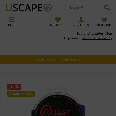
MENÜ
MERKZETTEL
MEIN KONTO
WARENKORB
Bestellung widerrufen
Es gilt unsere
Datenschutzerklärung
SOMMER SALE BIS 09.08.2026
Übersicht
Kleber & Schnüre
-10
SOMMER SALE