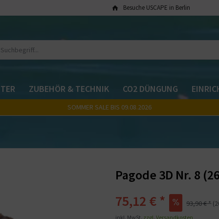
Besuche USCAPE in Berlin
TER
ZUBEHÖR & TECHNIK
CO2 DÜNGUNG
EINRI
SOMMER SALE BIS 09.08.2026
Pagode 3D Nr. 8 (
75,12 € *
93,90 € *
(
inkl. MwSt.
zzgl. Versandkosten