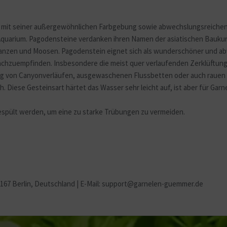
mit seiner außergewöhnlichen Farbgebung sowie abwechslungsreichen O
 Aquarium. Pagodensteine verdanken ihren Namen der asiatischen Baukun
flanzen und Moosen. Pagodenstein eignet sich als wunderschöner und a
chzuempfinden. Insbesondere die meist quer verlaufenden Zerklüftunge
ng von Canyonverläufen, ausgewaschenen Flussbetten oder auch rauen Kl
. Diese Gesteinsart härtet das Wasser sehr leicht auf, ist aber für Ga
gespült werden, um eine zu starke Trübungen zu vermeiden.
2167 Berlin
, Deutschland | E-Mail: support@garnelen-guemmer.de