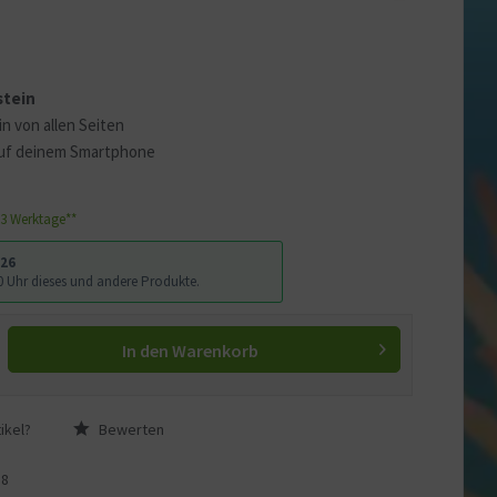
 erklären
ass Ihre Daten an YouTube
stein
ass Sie die
Datenschutzerklärung
in von allen Seiten
uf deinem Smartphone
1-3 Werktage**
026
:00 Uhr dieses und andere Produkte.
In den
Warenkorb
ikel?
Bewerten
S8