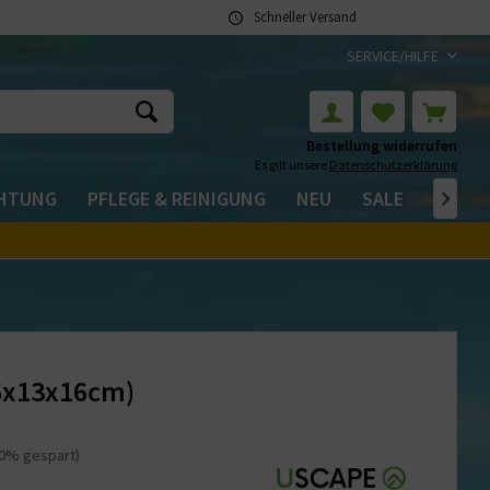
Schneller Versand
SERVICE/HILFE
Bestellung widerrufen
Es gilt unsere
Datenschutzerklärung
CHTUNG
PFLEGE & REINIGUNG
NEU
SALE

26x13x16cm)
20% gespart)