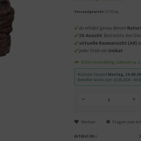
Versandgewicht:
5.755 kg
Mit dem Aufruf des Videos
Sie sich einverstanden, d
du erhälst genau diesen
Natur
übermittelt werden und d
3D Ansicht
: Betrachte den Ste
gelesen haben.
virtuelle Raumansicht (AR)
a
jeder Stein ein
Unikat
Sofort versandfertig, Lieferzeit ca. 
Nächster Versand
Montag, 10.08.2
Bestellen Sie bis zum 10.08.2026 - 08
Merken
Fragen zum Art
Artikel-Nr.: