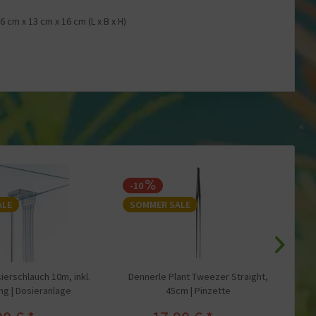
26 cm
x
13 cm
x
16 cm
(L x B x H)
-10
ALE
SOMMER SALE
S
ierschlauch 10m, inkl.
Dennerle Plant Tweezer Straight,
WIO
ng | Dosieranlage
45cm | Pinzette
L