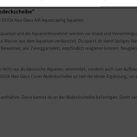
Abdeckscheibe"
e DOOA Neo Glass AIR Aquascaping Aquarien.
n Aquarium und die Aquarienbewohner werden vor Staub und Verunreinig
s Wasser aus dem Aquarium verdunstet. Du sparst dir damit lästiges N
Bewohner, wie Zwerggarnelen, empfindlich reagieren können. Neugieri
cht nur als klassische Aquarien verwendet, sondern auch zum Aufbauen 
DOOA Neo Glass Cover Abdeckscheibe ist hier die ideale Ergänzung, um 
e enthalten. Diese kannst du an der Abdeckscheibe befestigen. Somit ve