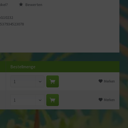
ikel?
Bewerten
GG10232
4537934523078
Bestellmenge
Merken
Merken