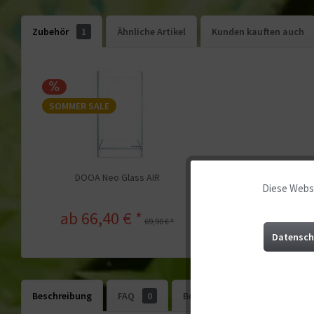
Zubehör
1
Ähnliche Artikel
Kunden kauften auch
SOMMER SALE
DOOA Neo Glass AIR
Diese Websi
Funktionale
ab 66,40 € *
69,90 € *
Marketing
Datensch
Tracking
Beschreibung
FAQ
0
Bewertungen
0