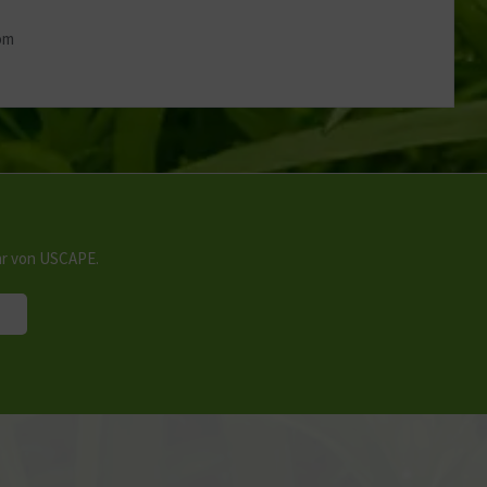
com
hr von USCAPE.