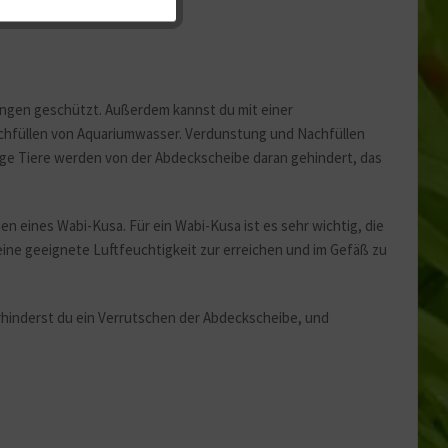
Aktiv
Aktiv
ungen geschützt. Außerdem kannst du mit einer
achfüllen von Aquariumwasser. Verdunstung und Nachfüllen
ge Tiere werden von der Abdeckscheibe daran gehindert, das
eines Wabi-Kusa. Für ein Wabi-Kusa ist es sehr wichtig, die
eine geeignete Luftfeuchtigkeit zur erreichen und im Gefäß zu
rhinderst du ein Verrutschen der Abdeckscheibe, und