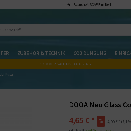
Besuche USCAPE in Berlin
TER
ZUBEHÖR & TECHNIK
CO2 DÜNGUNG
EINRI
SOMMER SALE BIS 09.08.2026
abi-Kusa
DOOA Neo Glass Co
4,65 € *
4,90 € *
(5,1%
inkl. MwSt.
zzgl. Versandkosten