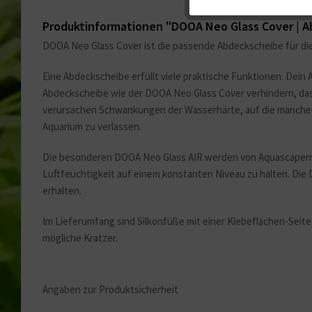
Service
Produktinformationen "DOOA Neo Glass Cover | 
DOOA Neo Glass Cover ist die passende Abdeckscheibe für di
Sonstige
Eine Abdeckscheibe erfüllt viele praktische Funktionen. Dei
Abdeckscheibe wie der DOOA Neo Glass Cover verhindern, das
verursachen Schwankungen der Wasserhärte, auf die manche 
Aquarium zu verlassen.
Die besonderen DOOA Neo Glass AIR werden von Aquascapern ni
Luftfeuchtigkeit auf einem konstanten Niveau zu halten. Die 
erhalten.
Im Lieferumfang sind Silkonfüße mit einer Klebeflächen-Seit
mögliche Kratzer.
Angaben zur Produktsicherheit