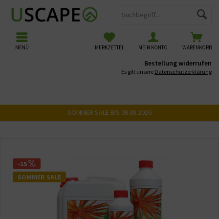
MENÜ
MERKZETTEL
MEIN KONTO
WARENKORB
Bestellung widerrufen
Es gilt unsere
Datenschutzerklärung
SOMMER SALE BIS 09.08.2026
Übersicht
NPK Dünger
-15
SOMMER SALE