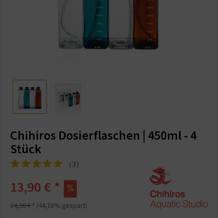
Chihiros Dosierflaschen | 450ml - 4
Stück
(
3
)
13,90 € *
24,90 € *
(44,18% gespart)