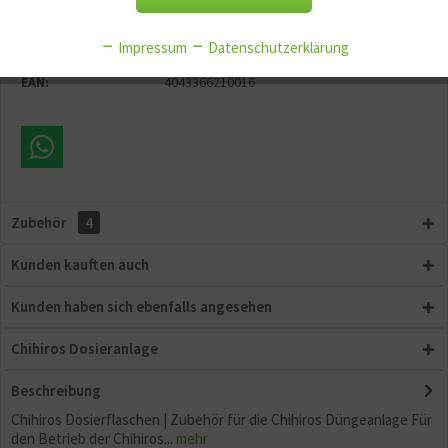
Merken
Fragen zum Artikel?
Aktiv
Service
Impressum
Datenschutzerklärung
Artikel-Nr.:
GG11137
EAN:
4043366210016
Aktiv
Sonstige
Zubehör
4
Kunden kauften auch
Kunden haben sich ebenfalls angesehen
Chihiros Dosieranlage
Beschreibung
Chihiros Dosierflaschen | Zubehör für die Chihiros Düngeanlage Für
den Betrieb der Chihiros...
mehr