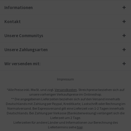
Informationen
Kontakt
Unsere Communitys
Unsere Zahlungsarten
Wir versenden mit:
Impressum
*Alle Preise inkl. MwSt. und zzgl.
Versandkosten
. Streichpreise beziehen sich auf
unsere vorherigen Verkaufspreise im Onlineshop.
** Die angegebenen Lieferzeiten beziehen sich auf den Versand innerhalb
Deutschlands mit Zahlung per Paypal, Kreditkarte, Lastschrift oder Rechnung im
Normalversand. Bei Expressversand gilt eine Lieferzeit von 1-2 Tagen innerhalb
Deutschlands. Bei Zahlung per Vorkasse (Banküberweisung) verlängert sich die
Lieferzeit um 2 Tage.
Lieferzeiten für andere Länder und Informationen zur Berechnung des
Liefertermins siehe
hier
.