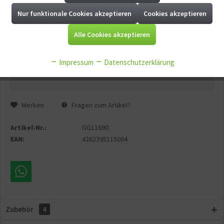
Durchmesser (Schlauchanschluss):
Nur funktionale Cookies akzeptieren
Cookies akzeptieren
Aktiv
Tracking
Alle Cookies akzeptieren
Aktiv
Service
Impressum
Datenschutzerklärung
In den
Warenkorb
Aktiv
Sonstige
Merken
Fragen zum Artikel?
Artikel-Nr.:
GG11690
EAN:
4262395115004
Zubehör
4