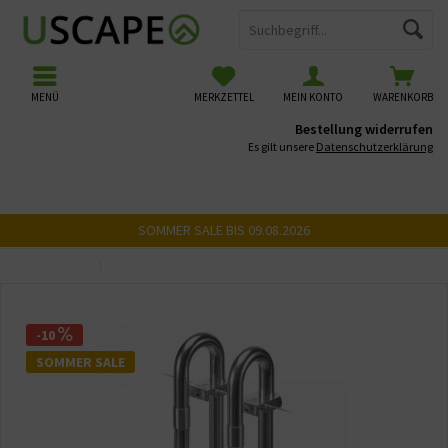
MENÜ
MERKZETTEL
MEIN KONTO
WARENKORB
Bestellung widerrufen
Es gilt unsere
Datenschutzerklärung
SOMMER SALE BIS 09.08.2026
Übersicht
Filter Einlauf & Auslauf
-10
SOMMER SALE