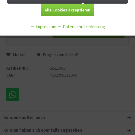
Aktiv
Tracking
Alle Cookies akzeptieren
Versandgewicht:
0.2 kg
Aktiv
Service
Impressum
Datenschutzerklärung
In den
Warenkorb
Aktiv
Sonstige
Merken
Fragen zum Artikel?
Artikel-Nr.:
GG11406
EAN:
4262395112966
Kunden kauften auch
Kunden haben sich ebenfalls angesehen