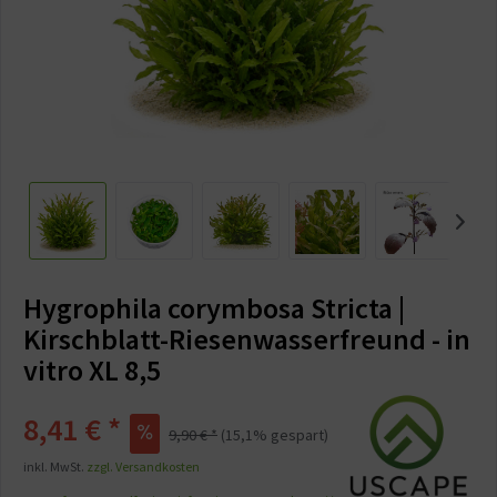
Hygrophila corymbosa Stricta |
Kirschblatt-Riesenwasserfreund - in
vitro XL 8,5
8,41 €
*
9,90 €
*
(
15,1
% gespart)
inkl. MwSt.
zzgl. Versandkosten