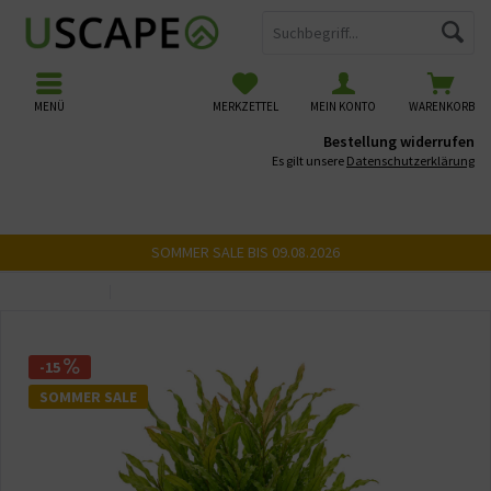
MENÜ
MERKZETTEL
MEIN KONTO
WARENKORB
Bestellung widerrufen
Es gilt unsere
Datenschutzerklärung
SOMMER SALE BIS 09.08.2026
Übersicht
Vordergrundpflanzen
-15
SOMMER SALE