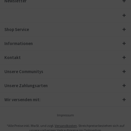
Newsletter
Shop Service
Informationen
Kontakt
Unsere Communitys
Unsere Zahlungsarten
Wir versenden mit:
Impressum
*Alle Preise inkl. MwSt. und zzgl.
Versandkosten
. Streichpreise beziehen sich auf
unsere vorherigen Verkaufspreise im Onlineshop.