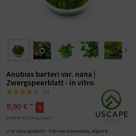
Anubias barteri var. nana |
Zwergspeerblatt - in vitro
(
9
)
9,90 €
*
12,90 €
*
(
23,3
% gespart)
In vitro Qualität - frei von Schnecken, Algen &