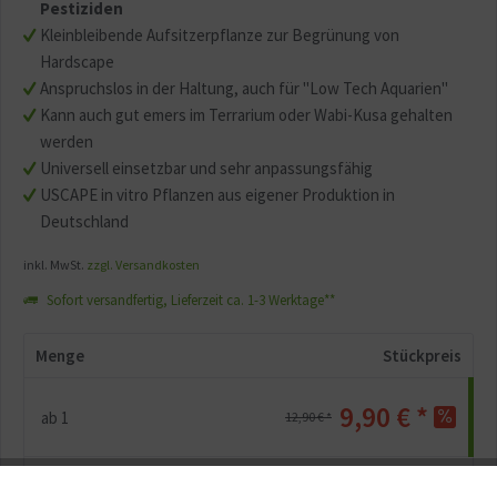
Pestiziden
Kleinbleibende Aufsitzerpflanze zur Begrünung von
Hardscape
Anspruchslos in der Haltung, auch für "Low Tech Aquarien"
Kann auch gut emers im Terrarium oder Wabi-Kusa gehalten
werden
Universell einsetzbar und sehr anpassungsfähig
USCAPE in vitro Pflanzen aus eigener Produktion in
Deutschland
inkl. MwSt.
zzgl. Versandkosten
Sofort versandfertig, Lieferzeit ca. 1-3 Werktage**
Menge
Stückpreis
9,90 € *
ab
1
12,90 € *
9,40 € *
ab
2
11,90 € *
-5.1
%