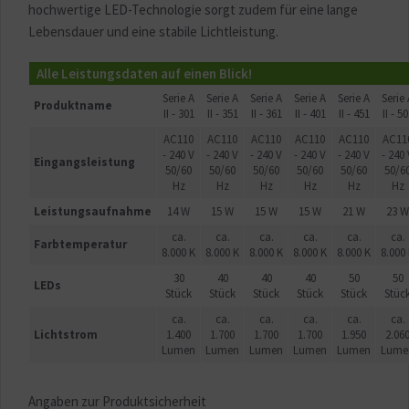
hochwertige LED-Technologie sorgt zudem für eine lange
Lebensdauer und eine stabile Lichtleistung.
Alle Leistungsdaten auf einen Blick!
Serie A
Serie A
Serie A
Serie A
Serie A
Serie 
Produktname
II - 301
II - 351
II - 361
II - 401
II - 451
II - 5
AC110
AC110
AC110
AC110
AC110
AC11
- 240 V
- 240 V
- 240 V
- 240 V
- 240 V
- 240 
Eingangsleistung
50/60
50/60
50/60
50/60
50/60
50/6
Hz
Hz
Hz
Hz
Hz
Hz
Leistungsaufnahme
14 W
15 W
15 W
15 W
21 W
23 W
ca.
ca.
ca.
ca.
ca.
ca.
Farbtemperatur
8.000 K
8.000 K
8.000 K
8.000 K
8.000 K
8.000
30
40
40
40
50
50
LEDs
Stück
Stück
Stück
Stück
Stück
Stüc
ca.
ca.
ca.
ca.
ca.
ca.
Lichtstrom
1.400
1.700
1.700
1.700
1.950
2.06
Lumen
Lumen
Lumen
Lumen
Lumen
Lume
Angaben zur Produktsicherheit