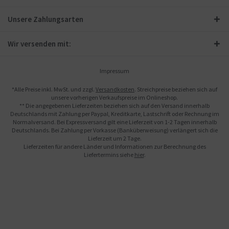
Unsere Zahlungsarten
Wir versenden mit:
Impressum
*Alle Preise inkl. MwSt. und zzgl.
Versandkosten
. Streichpreise beziehen sich auf
unsere vorherigen Verkaufspreise im Onlineshop.
** Die angegebenen Lieferzeiten beziehen sich auf den Versand innerhalb
Deutschlands mit Zahlung per Paypal, Kreditkarte, Lastschrift oder Rechnung im
Normalversand. Bei Expressversand gilt eine Lieferzeit von 1-2 Tagen innerhalb
Deutschlands. Bei Zahlung per Vorkasse (Banküberweisung) verlängert sich die
Lieferzeit um 2 Tage.
Lieferzeiten für andere Länder und Informationen zur Berechnung des
Liefertermins siehe
hier
.