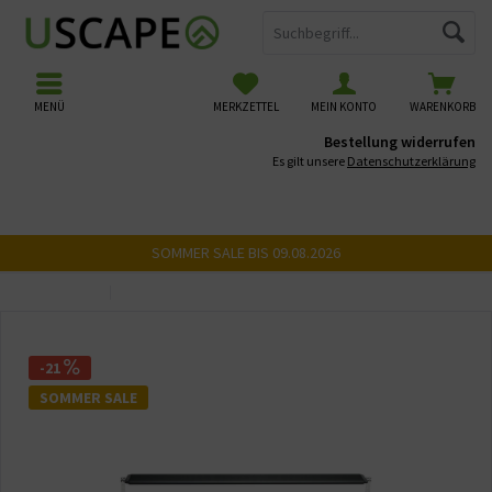
MENÜ
MERKZETTEL
MEIN KONTO
WARENKORB
Bestellung widerrufen
Es gilt unsere
Datenschutzerklärung
SOMMER SALE BIS 09.08.2026
Übersicht
Aufsetzleuchten
-21
SOMMER SALE