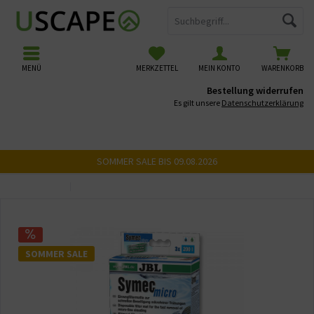
MENÜ
MERKZETTEL
MEIN KONTO
WARENKORB
Bestellung widerrufen
Es gilt unsere
Datenschutzerklärung
SOMMER SALE BIS 09.08.2026
Übersicht
Filtermedien
SOMMER SALE