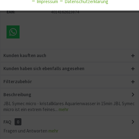
Impressum
Datenschutzerklärung
Artikel-Nr.:
GG11192
EAN:
4014162623874
Aktiv
Sonstige
Kunden kauften auch
Kunden haben sich ebenfalls angesehen
Filterzubehör
Beschreibung
JBL Symec micro - kristallklares Aquarienwasser in 15min JBL Symec
micro ist ein extrem feines...
mehr
FAQ
0
Fragen und Antworten
mehr