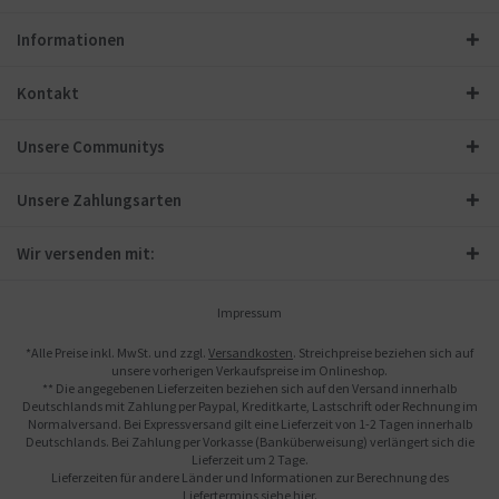
Informationen
Kontakt
Unsere Communitys
Unsere Zahlungsarten
Wir versenden mit:
Impressum
*Alle Preise inkl. MwSt. und zzgl.
Versandkosten
. Streichpreise beziehen sich auf
unsere vorherigen Verkaufspreise im Onlineshop.
** Die angegebenen Lieferzeiten beziehen sich auf den Versand innerhalb
Deutschlands mit Zahlung per Paypal, Kreditkarte, Lastschrift oder Rechnung im
Normalversand. Bei Expressversand gilt eine Lieferzeit von 1-2 Tagen innerhalb
Deutschlands. Bei Zahlung per Vorkasse (Banküberweisung) verlängert sich die
Lieferzeit um 2 Tage.
Lieferzeiten für andere Länder und Informationen zur Berechnung des
Liefertermins siehe
hier
.