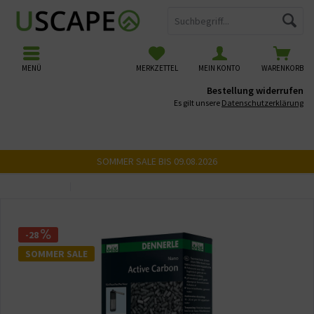
MENÜ
MERKZETTEL
MEIN KONTO
WARENKORB
Bestellung widerrufen
Es gilt unsere
Datenschutzerklärung
SOMMER SALE BIS 09.08.2026
Übersicht
Filtermedien
-28
SOMMER SALE