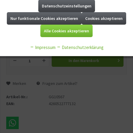
Datenschutzeinstellungen
Aktiv
Marketing
Versandgewicht:
0.15 kg
Nur funktionale Cookies akzeptieren
Cookies akzeptieren
Aktiv
Tracking
Ausführung (Pflanze):
Alle Cookies akzeptieren
Aktiv
Service
Impressum
Datenschutzerklärung
In den
Warenkorb
Aktiv
Sonstige
Merken
Fragen zum Artikel?
Artikel-Nr.:
GG10567
EAN:
4260522777132