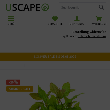
MENÜ
MERKZETTEL
MEIN KONTO
WARENKORB
Bestellung widerrufen
Es gilt unsere
Datenschutzerklärung
SOMMER SALE BIS 09.08.2026
Übersicht
Mittelgrundpflanzen
-20
SOMMER SALE