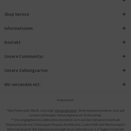
Shop Service
Informationen
Kontakt
Unsere Communitys
Unsere Zahlungsarten
Wir versenden mit:
Impressum
*Alle Preise inkl. MwSt. und zzgl.
Versandkosten
. Streichpreise beziehen sich auf
unsere vorherigen Verkaufspreise im Onlineshop.
** Die angegebenen Lieferzeiten beziehen sich auf den Versand innerhalb
Deutschlands mit Zahlung per Paypal, Kreditkarte, Lastschrift oder Rechnung im
Normalversand. Bei Expressversand gilt eine Lieferzeit von 1-2 Tagen innerhalb