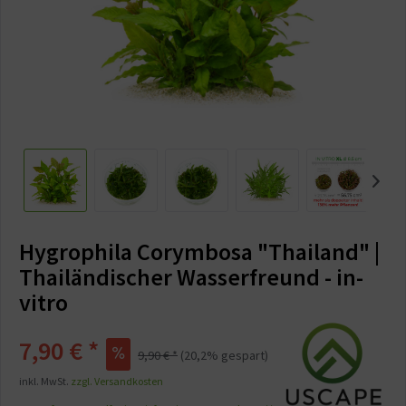
Hygrophila Corymbosa "Thailand" |
Thailändischer Wasserfreund - in-
vitro
7,90 €
*
9,90 €
*
(
20,2
% gespart)
inkl. MwSt.
zzgl. Versandkosten