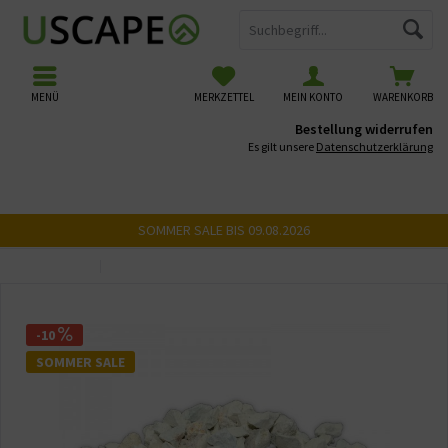
MENÜ
MERKZETTEL
MEIN KONTO
WARENKORB
Bestellung widerrufen
Es gilt unsere
Datenschutzerklärung
SOMMER SALE BIS 09.08.2026
Übersicht
Filtermedien
-10
SOMMER SALE