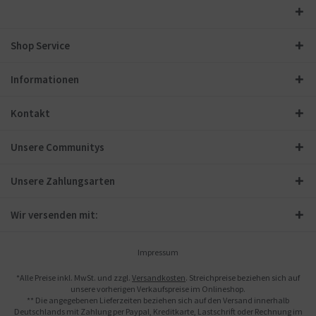
Shop Service
Informationen
Kontakt
Unsere Communitys
Unsere Zahlungsarten
Wir versenden mit:
Impressum
*Alle Preise inkl. MwSt. und zzgl.
Versandkosten
. Streichpreise beziehen sich auf
unsere vorherigen Verkaufspreise im Onlineshop.
** Die angegebenen Lieferzeiten beziehen sich auf den Versand innerhalb
Deutschlands mit Zahlung per Paypal, Kreditkarte, Lastschrift oder Rechnung im