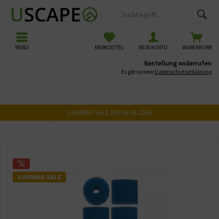
MENÜ
MERKZETTEL
MEIN KONTO
WARENKORB
Bestellung widerrufen
Es gilt unsere
Datenschutzerklärung
SOMMER SALE BIS 09.08.2026
Übersicht
Filtermedien
SOMMER SALE