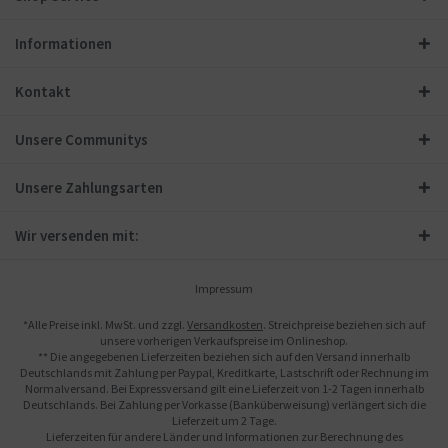
Informationen
Kontakt
Unsere Communitys
Unsere Zahlungsarten
Wir versenden mit:
Impressum
*Alle Preise inkl. MwSt. und zzgl.
Versandkosten
. Streichpreise beziehen sich auf
unsere vorherigen Verkaufspreise im Onlineshop.
** Die angegebenen Lieferzeiten beziehen sich auf den Versand innerhalb
Deutschlands mit Zahlung per Paypal, Kreditkarte, Lastschrift oder Rechnung im
Normalversand. Bei Expressversand gilt eine Lieferzeit von 1-2 Tagen innerhalb
Deutschlands. Bei Zahlung per Vorkasse (Banküberweisung) verlängert sich die
Lieferzeit um 2 Tage.
Lieferzeiten für andere Länder und Informationen zur Berechnung des