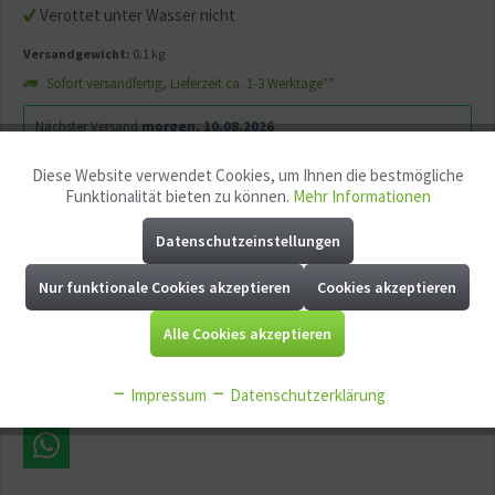
Verottet unter Wasser nicht
Versandgewicht:
0.1 kg
Sofort versandfertig, Lieferzeit ca. 1-3 Werktage**
Nächster Versand
morgen, 10.08.2026
Bestellen Sie bis zum 10.08.2026 - 08:00 Uhr dieses und andere Produkte.
Diese Website verwendet Cookies, um Ihnen die bestmögliche
Aktiv
Funktionale
Funktionalität bieten zu können.
Mehr Informationen
In den
Warenkorb
Datenschutzeinstellungen
Aktiv
Marketing
Nur funktionale Cookies akzeptieren
Cookies akzeptieren
Merken
Fragen zum Artikel?
Aktiv
Tracking
Alle Cookies akzeptieren
Artikel-Nr.:
GG11429
EAN:
Aktiv
Service
Impressum
Datenschutzerklärung
Aktiv
Sonstige