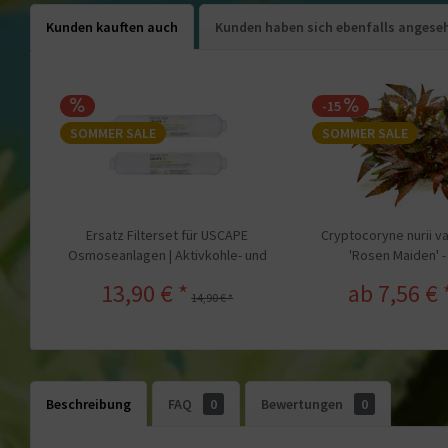
Kunden kauften auch
Kunden haben sich ebenfalls angese
-15
SOMMER SALE
SOMMER SALE
Ersatz Filterset für USCAPE
Cryptocoryne nurii va
Osmoseanlagen | Aktivkohle- und
'Rosen Maiden' - 
Sedimentfilter
13,90 € *
ab 7,56 € 
14,90 € *
Beschreibung
FAQ
0
Bewertungen
0