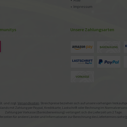
AGB
Impressum
munitys
Unsere Zahlungsarten
St. und zzgl.
Versandkosten
. Streichpreise beziehen sich auf unsere vorherigen Verkaufs
ands mit Zahlung per Paypal, Kreditkarte, Lastschrift oder Rechnung im Normalversand. 
Zahlung per Vorkasse (Banküberweisung) verlängert sich die Lieferzeit um 2 Tage.
ferzeiten für andere Länder und Informationen zur Berechnung des Liefertermins siehe
h