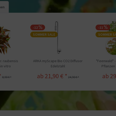
hen
-12
-11
SOMMER SALE
SOMMER S
r. raubensis
ARKA myScape Bio CO2 Diffusor
"Feenwald" -
in vitro
Edelstahl
Pflanzen 
*
ab 21,90 € *
ab 29
8,90 € *
24,90 € *