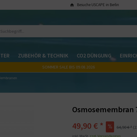
Besuche USCAPE in Berlin
TER
ZUBEHÖR & TECHNIK
CO2 DÜNGUNG
EINRI
SOMMER SALE BIS 09.08.2026
& Membranen
Osmosemembran 76
49,90 € *
64,90 € *
(
inkl. MwSt.
zzgl. Versandkosten