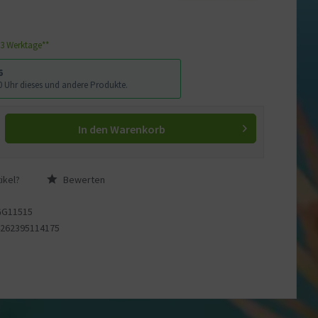
1-3 Werktage**
6
:00 Uhr dieses und andere Produkte.
In den
Warenkorb
ikel?
Bewerten
GG11515
4262395114175