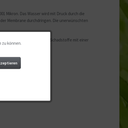
01 Mikron. Das Wasser wird mit Druck durch die
en der Membrane durchdringen. Die unerwünschten
Membrane entfernt sämtliche Schadstoffe mit einer
n zu können.
Aktiv
Aktiv
kzeptieren
Aktiv
Aktiv
Aktiv