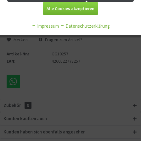
Aktiv
Tracking
Alle Cookies akzeptieren
In den
Warenkorb
Aktiv
Service
Impressum
Datenschutzerklärung
Merken
Fragen zum Artikel?
Aktiv
Sonstige
Artikel-Nr.:
GG10257
EAN:
4260522773257
Zubehör
9
Kunden kauften auch
Kunden haben sich ebenfalls angesehen