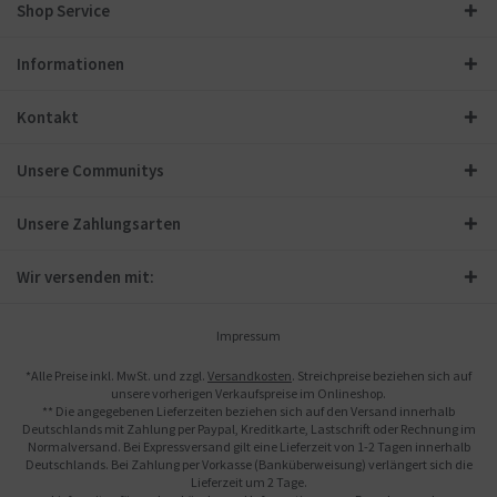
Shop Service
Informationen
Kontakt
Unsere Communitys
Unsere Zahlungsarten
Wir versenden mit:
Impressum
*Alle Preise inkl. MwSt. und zzgl.
Versandkosten
. Streichpreise beziehen sich auf
unsere vorherigen Verkaufspreise im Onlineshop.
** Die angegebenen Lieferzeiten beziehen sich auf den Versand innerhalb
Deutschlands mit Zahlung per Paypal, Kreditkarte, Lastschrift oder Rechnung im
Normalversand. Bei Expressversand gilt eine Lieferzeit von 1-2 Tagen innerhalb
Deutschlands. Bei Zahlung per Vorkasse (Banküberweisung) verlängert sich die
Lieferzeit um 2 Tage.