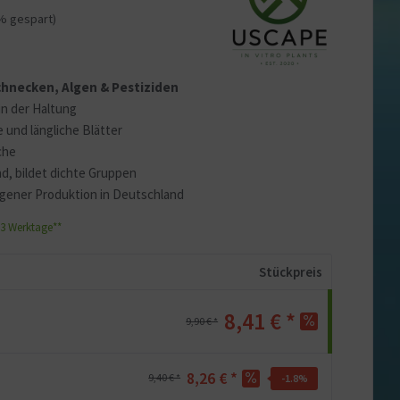
% gespart)
 Schnecken, Algen & Pestiziden
in der Haltung
e und längliche Blätter
che
nd, bildet dichte Gruppen
igener Produktion in Deutschland
1-3 Werktage**
Stückpreis
8,41 € *
9,90 € *
8,26 € *
9,40 € *
-1.8
%