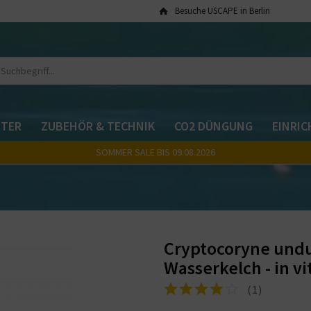
Besuche USCAPE in Berlin
TER
ZUBEHÖR & TECHNIK
CO2 DÜNGUNG
EINRI
SOMMER SALE BIS 09.08.2026
Cryptocoryne undu
Wasserkelch - in vi
(
1
)