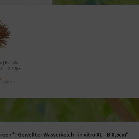
s | Härtels
 XL - Ø 8,5cm
*
9,90 € *
en" | Gewellter Wasserkelch - in vitro XL - Ø 8,5cm"