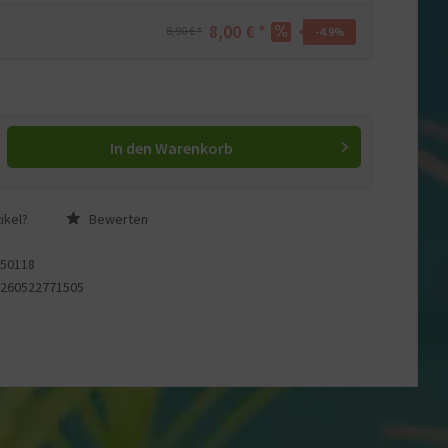
8,00 € *
8,90 € *
-4.9
%
In den
Warenkorb
ikel?
Bewerten
150118
4260522771505