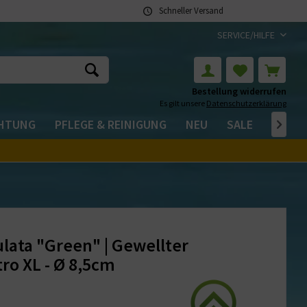
Schneller Versand
SERVICE/HILFE
Bestellung widerrufen
Es gilt unsere
Datenschutzerklärung
CHTUNG
PFLEGE & REINIGUNG
NEU
SALE

lata "Green" | Gewellter
tro XL - Ø 8,5cm