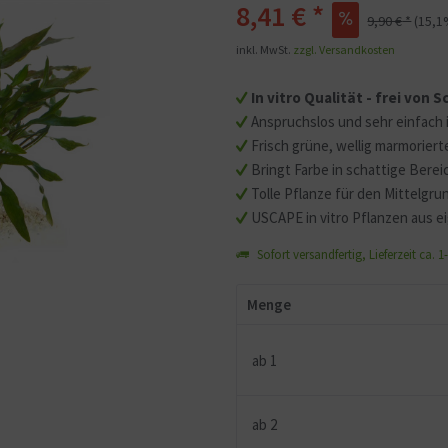
8,41 €
*
9,90 €
*
(
15,1
inkl. MwSt.
zzgl. Versandkosten
In vitro Qualität - frei von
Anspruchslos und sehr einfach 
Frisch grüne, wellig marmoriert
Bringt Farbe in schattige Berei
Tolle Pflanze für den Mittelgru
USCAPE in vitro Pflanzen aus e
Sofort versandfertig, Lieferzeit ca. 
Menge
ab
1
ab
2