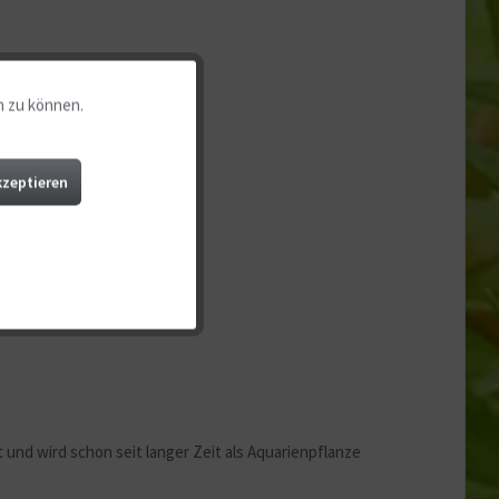
n zu können.
Aktiv
Aktiv
kzeptieren
Aktiv
Aktiv
Aktiv
 und wird schon seit langer Zeit als Aquarienpflanze