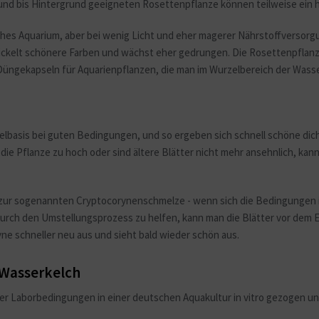
grund bis Hintergrund geeigneten Rosettenpflanze können teilweise ei
hes Aquarium, aber bei wenig Licht und eher magerer Nährstoffversorgu
wickelt schönere Farben und wächst eher gedrungen. Die Rosettenpflan
ngekapseln für Aquarienpflanzen, die man im Wurzelbereich der Wasser
zelbasis bei guten Bedingungen, und so ergeben sich schnell schöne di
ie Pflanze zu hoch oder sind ältere Blätter nicht mehr ansehnlich, kan
 zur sogenannten Cryptocorynenschmelze - wenn sich die Bedingungen im
urch den Umstellungsprozess zu helfen, kann man die Blätter vor dem E
ne schneller neu aus und sieht bald wieder schön aus.
 Wasserkelch
 Laborbedingungen in einer deutschen Aquakultur in vitro gezogen und 