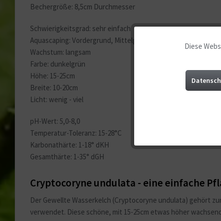
Bechergröße: 8,5cm Durchmesser
Schwierigkeitsgrad: sehr einfach
Aquascaping: Vordergrund, Mittelgrund
Diese Websi
Funktionale
Wachstum: langsam
Farbe: dunkelgrün
Höhe: 15-25cm
Marketing
Datensch
Breite: 10-20cm
Licht: wenig - viel
Tracking
pH-Wert: 5,0-8,0
Temperatur-Toleranz: 15-28°C
Service
Karbonathärte: 1-18° dKH
Gesamthärte: 1-35° dGH
Sonstige
Cryptocoryne undulata - eine einfache Pf
Der Gewellte Wasserkelch (Cryptocoryne undulata) gehört zur G
verwendet. Diese schöne, mit 15-25cm etwas höher wachsende