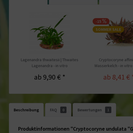
-15
SOMMER SALE
Lagenandra thwaitesii | Thwaites
Cryptocoryne affini
Lagenandra - in vitro
Wasserkelch - in vitro
ab 9,90 € *
ab 8,41 € 
Beschreibung
FAQ
0
Bewertungen
1
Produktinformationen "Cryptocoryne undulata "Gre