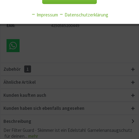
Merken
Fragen zum Artikel?
Aktiv
Service
Impressum
Datenschutzerklärung
Artikel-Nr.:
GG10469.1
EAN:
4250585200449
Aktiv
Sonstige
Zubehör
1
Ähnliche Artikel
Kunden kauften auch
Kunden haben sich ebenfalls angesehen
Beschreibung
Der Filter Guard - Skimmer ist ein Edelstahl Garnelenansaugschutz
für deinen...
mehr