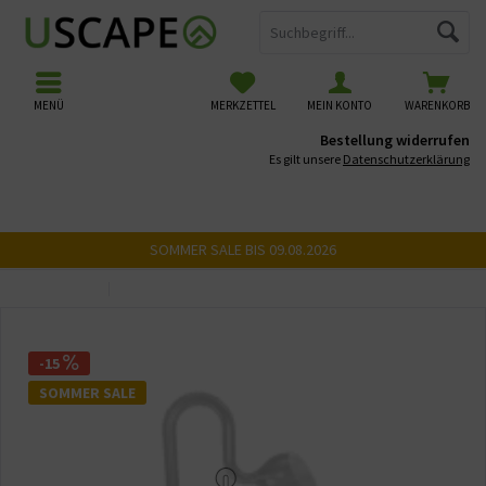
MENÜ
MERKZETTEL
MEIN KONTO
WARENKORB
Bestellung widerrufen
Es gilt unsere
Datenschutzerklärung
SOMMER SALE BIS 09.08.2026
Übersicht
Filter Einlauf & Auslauf
-15
SOMMER SALE