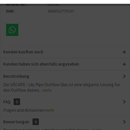
Artikel-Nr.:
U10787
Aktiv
Sonstige
EAN:
4260522775107
Kunden kauften auch
Kunden haben sich ebenfalls angesehen
Beschreibung
Die USCAPE - Lily Pipe Outflow Glas ist eine elegante Lösung für
den Outflow deines...
mehr
FAQ
0
Fragen und Antworten
mehr
Bewertungen
0